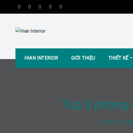
Skip
to
content
Hian Interior
Kiến tạo không gian tiện nghi và hiện đại
HIAN INTERIOR
GIỚI THIỆU
THIẾT KẾ 
Top 5 phong c
Home
Tạp