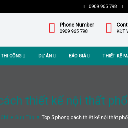
0909 965 798
Phone Number
Cont
0909 965 798
KĐT V
– THI CÔNG
DỰ ÁN
BÁO GIÁ
THIẾT KẾ 
ách thiết kế nội thất phổ
 Chí
Sưu Tập
Top 5 phong cách thiết kế nội thất phổ