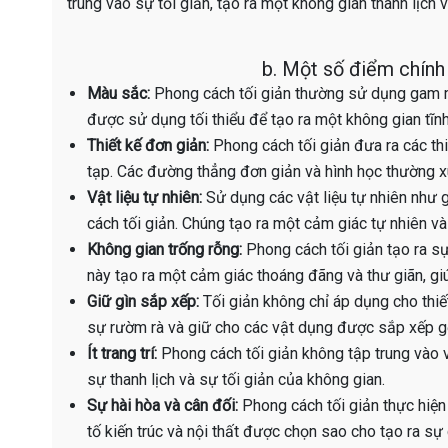
trung vào sự tối giản, tạo ra một không gian thanh lịch v
b. Một số điểm chính
Màu sắc:
Phong cách tối giản thường sử dụng gam mà
được sử dụng tối thiểu để tạo ra một không gian tĩnh 
Thiết kế đơn giản:
Phong cách tối giản đưa ra các thiế
tạp. Các đường thẳng đơn giản và hình học thường xuất
Vật liệu tự nhiên:
Sử dụng các vật liệu tự nhiên như 
cách tối giản. Chúng tạo ra một cảm giác tự nhiên và 
Không gian trống rỗng:
Phong cách tối giản tạo ra sự
này tạo ra một cảm giác thoáng đãng và thư giãn, giú
Giữ gìn sắp xếp:
Tối giản không chỉ áp dụng cho thiế
sự rườm rà và giữ cho các vật dụng được sắp xếp g
Ít trang trí:
Phong cách tối giản không tập trung vào vi
sự thanh lịch và sự tối giản của không gian.
Sự hài hòa và cân đối:
Phong cách tối giản thực hiện 
tố kiến ​​trúc và nội thất được chọn sao cho tạo ra 