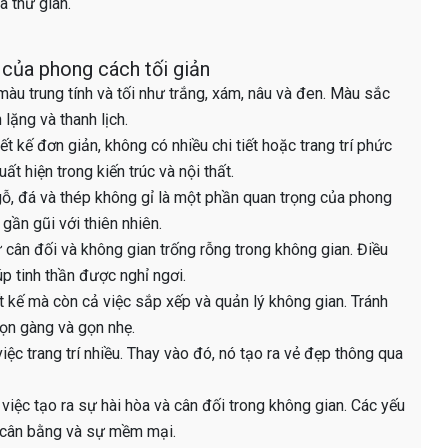
à thư giãn.
 của phong cách tối giản
u trung tính và tối như trắng, xám, nâu và đen. Màu sắc
lặng và thanh lịch.
t kế đơn giản, không có nhiều chi tiết hoặc trang trí phức
 hiện trong kiến ​​trúc và nội thất.
gỗ, đá và thép không gỉ là một phần quan trọng của phong
gần gũi với thiên nhiên.
 cân đối và không gian trống rỗng trong không gian. Điều
p tinh thần được nghỉ ngơi.
t kế mà còn cả việc sắp xếp và quản lý không gian. Tránh
ọn gàng và gọn nhẹ.
ệc trang trí nhiều. Thay vào đó, nó tạo ra vẻ đẹp thông qua
việc tạo ra sự hài hòa và cân đối trong không gian. Các yếu
sự cân bằng và sự mềm mại.