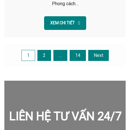
Phong cách…
XEM CHI TIẾT
Posts
1
2
…
14
Next
pagination
LIÊN HỆ TƯ VẤN 24/7