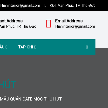
Hianinterior@gmail.com
KĐT Vạn Phúc, TP. Thủ Đức
act Address
Email Address
ạn Phúc, TP. Thủ Đức
Hianinterior@gmail.com
MẪU
TẠP CHÍ
HÚT
MẪU QUÁN CAFE MỘC THU HÚT