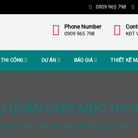
0909 965 798
Phone Number
Cont
0909 965 798
KĐT V
– THI CÔNG
DỰ ÁN
BÁO GIÁ
THIẾT KẾ 
U QUÁN CAFE MỘC THU 
hất Quán Cafe
Nội Thất Quán Cafe Phong Cách Mộc