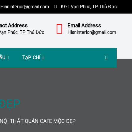
Hianinterior@gmail.com
KĐT Vạn Phúc, TP. Thủ Đức
act Address
Email Address
ạn Phúc, TP. Thủ Đức
Hianinterior@gmail.com
MẪU
TẠP CHÍ
 ĐẸP
NỘI THẤT QUÁN CAFE MỘC ĐẸP