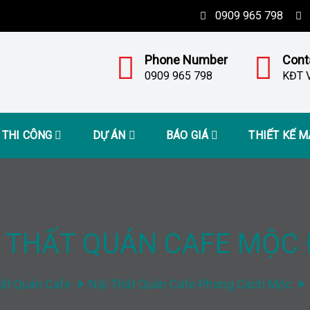
0909 965 798
Phone Number
Cont
0909 965 798
KĐT V
– THI CÔNG
DỰ ÁN
BÁO GIÁ
THIẾT KẾ 
 THẤT QUÁN CAFE MỘC
ất Quán Cafe
Nội Thất Quán Cafe Phong Cách Mộc