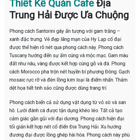
Thiết Kế Quán Cafe
Địa
Trung Hải Được Ưa Chuộng
Phong cách Santorini gây ấn tượng với gam trắng –
xanh đặc trưng. Vẻ đẹp lãng mạn của Hy Lạp cổ đại
được thể hiện rõ nét qua phong cách này. Phong cách
Tuscany hướng đến sự ấm cúng và mộc mạc. Gam màu
đất như nâu, vàng được kết hợp cùng gỗ và đá. Phong
cách Morocco pha trộn nét huyền bí phương Đông. Gạch
mosaic rực rỡ và đèn lồng kim loại là điểm nhấn. Thảm
dệt họa tiết tinh xảo cũng được dùng trang trí.
Phong cách biển cả sử dụng vật dụng từ vỏ sò và san
hô. Lưới đánh cá được tận dụng khéo léo. Tất cả tạo
cảm giác gần gũi với đại dương. Phong cách hiện đại
tối giản kết hợp nét cổ điển Địa Trung Hải. Xu hướng
đương đại được lồng ghép hài hòa. Phong cách này phù