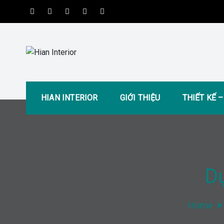
Skip
to
content
Hian Interior
Kiến tạo không gian tiện nghi và hiện đại
HIAN INTERIOR
GIỚI THIỆU
THIẾT KẾ 
D
Home