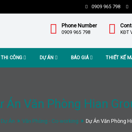
0909 965 798
Phone Number
Cont
0909 965 798
KĐT V
– THI CÔNG
DỰ ÁN
BÁO GIÁ
THIẾT KẾ 
ự Án Văn Phòng Hian Gro
Dự Án
Văn Phòng - Co-working
Dự Án Văn Phòng H