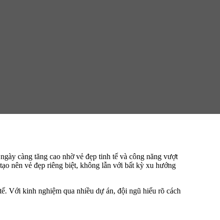
ngày càng tăng cao nhờ vẻ đẹp tinh tế và công năng vượt
tạo nên vẻ đẹp riêng biệt, không lẫn với bất kỳ xu hướng
tế. Với kinh nghiệm qua nhiều dự án, đội ngũ hiểu rõ cách