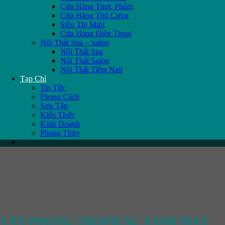
Cửa Hàng Thực Phẩm
Cửa Hàng Thú Cưng
Siêu Thị Mini
Cửa Hàng Điện Thoại
Nội Thất Spa – Salon
Nội Thất Spa
Nội Thất Salon
Nội Thất Tiệm Nail
Tạp Chí
Tin Tức
Phong Cách
Sưu Tập
Kiến Thức
Kinh Doanh
Phong Thủy
VĂN PHÒNG TROPICAL XANH MÁT