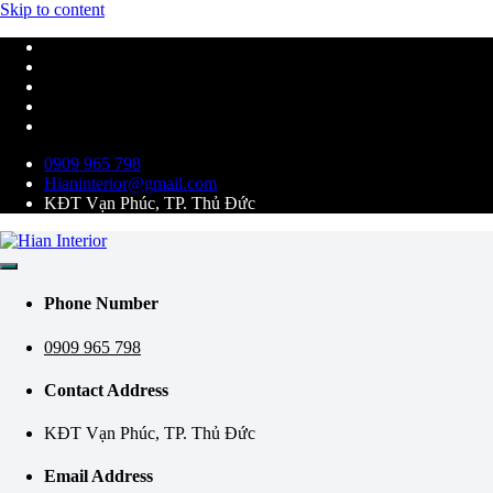
Skip to content
0909 965 798
Hianinterior@gmail.com
KĐT Vạn Phúc, TP. Thủ Đức
Kiến tạo không gian tiện nghi và hiện đại
Hian Interior
Phone Number
0909 965 798
Contact Address
KĐT Vạn Phúc, TP. Thủ Đức
Email Address