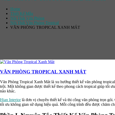
Home
Thiết Kế Mẫu
Nội Thất Văn Phòng
Nội Thất Văn Phòng Tropical
VĂN PHÒNG TROPICAL XANH MÁT
VĂN PHÒNG TROPICAL XANH MÁT
Văn Phòng Tropical Xanh Mát là xu hướng thiết kế văn phòng tropical 
trội. Một không gian được thiết kế theo phong cách tropical giúp tối ư
nào khác.
Hian Interior
là đơn vị chuyên thiết kế và thi công văn phòng trọn gói
tối ưu không gian sử dụng hiệu quả. Mỗi công trình đều được chăm chú