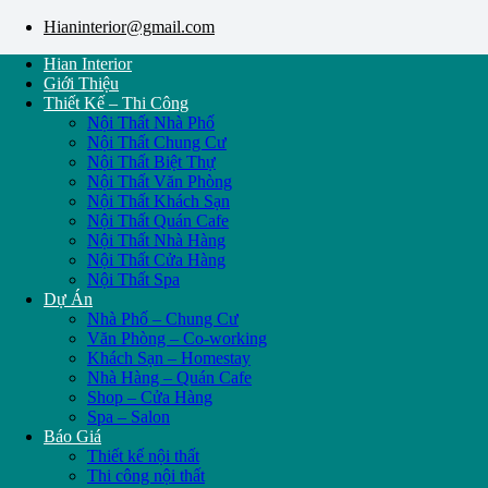
Hianinterior@gmail.com
Hian Interior
Giới Thiệu
Thiết Kế – Thi Công
Nội Thất Nhà Phố
Nội Thất Chung Cư
Nội Thất Biệt Thự
Nội Thất Văn Phòng
Nội Thất Khách Sạn
Nội Thất Quán Cafe
Nội Thất Nhà Hàng
Nội Thất Cửa Hàng
Nội Thất Spa
Dự Án
Nhà Phố – Chung Cư
Văn Phòng – Co-working
Khách Sạn – Homestay
Nhà Hàng – Quán Cafe
Shop – Cửa Hàng
Spa – Salon
Báo Giá
Thiết kế nội thất
Thi công nội thất