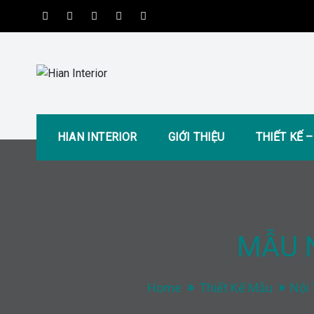
Skip
to
content
Hian Interior
Kiến tạo không gian tiện nghi và hiện đại
HIAN INTERIOR
GIỚI THIỆU
THIẾT KẾ 
MẪU 
Home
Thiết Kế Mẫu
Nội