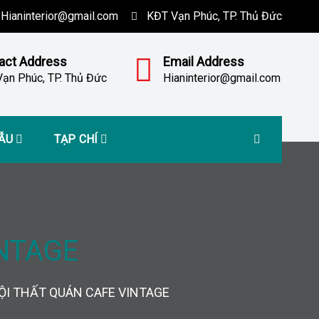
Hianinterior@gmail.com
KĐT Vạn Phúc, TP. Thủ Đức
act Address
Email Address
ạn Phúc, TP. Thủ Đức
Hianinterior@gmail.com
MẪU
TẠP CHÍ
NTAGE
ỘI THẤT QUÁN CAFE VINTAGE