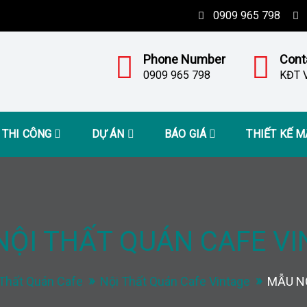
0909 965 798
Phone Number
Cont
0909 965 798
KĐT V
– THI CÔNG
DỰ ÁN
BÁO GIÁ
THIẾT KẾ 
NỘI THẤT QUÁN CAFE VI
 Thất Quán Cafe
Nội Thất Quán Cafe Vintage
MẪU N