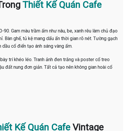
 Trong
Thiết Kế Quán Cafe
70-90. Gam màu trầm ấm như nâu, be, xanh rêu làm chủ đạo
mỉ. Bàn ghế, tủ kệ mang dấu ấn thời gian rõ nét. Tường gạch
èn dầu cổ điển tạo ánh sáng vàng ấm.
 bày trí khéo léo. Tranh ảnh đen trắng và poster cổ treo
ậu đất nung đơn giản. Tất cả tạo nên không gian hoài cổ
iết Kế Quán Cafe
Vintage