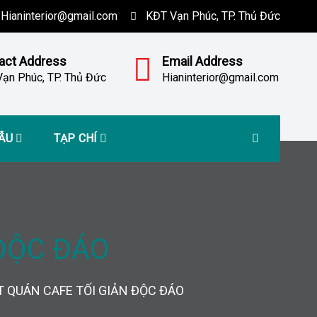
Hianinterior@gmail.com
KĐT Vạn Phúc, TP. Thủ Đức
act Address
Email Address
ạn Phúc, TP. Thủ Đức
Hianinterior@gmail.com
MẪU
TẠP CHÍ
 ĐỘC ĐÁO
T QUÁN CAFE TỐI GIẢN ĐỘC ĐÁO