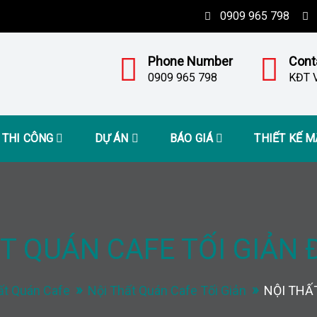
0909 965 798
Phone Number
Cont
0909 965 798
KĐT V
– THI CÔNG
DỰ ÁN
BÁO GIÁ
THIẾT KẾ 
T QUÁN CAFE TỐI GIẢN
ất Quán Cafe
Nội Thất Quán Cafe Tối Giản
NỘI THẤ