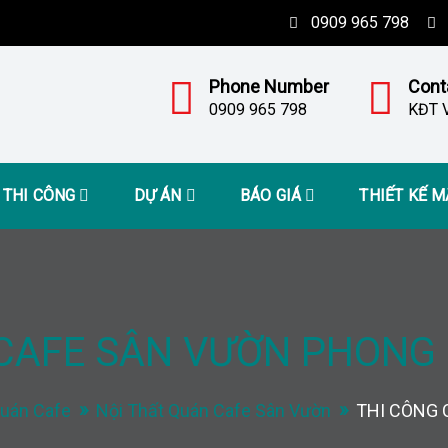
0909 965 798
Phone Number
Cont
0909 965 798
KĐT V
– THI CÔNG
DỰ ÁN
BÁO GIÁ
THIẾT KẾ 
 CAFE SÂN VƯỜN PHONG
Quán Cafe
Nội Thất Quán Cafe Sân Vườn
THI CÔNG