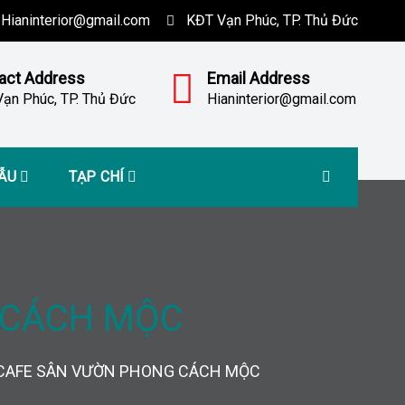
Hianinterior@gmail.com
KĐT Vạn Phúc, TP. Thủ Đức
act Address
Email Address
ạn Phúc, TP. Thủ Đức
Hianinterior@gmail.com
MẪU
TẠP CHÍ
 CÁCH MỘC
 CAFE SÂN VƯỜN PHONG CÁCH MỘC