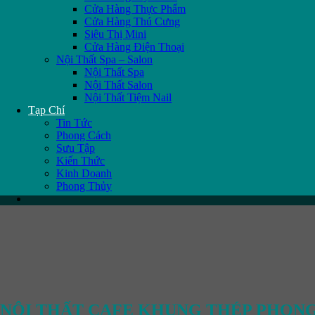
Cửa Hàng Thực Phẩm
Cửa Hàng Thú Cưng
Siêu Thị Mini
Cửa Hàng Điện Thoại
Nội Thất Spa – Salon
Nội Thất Spa
Nội Thất Salon
Nội Thất Tiệm Nail
Tạp Chí
Tin Tức
Phong Cách
Sưu Tập
Kiến Thức
Kinh Doanh
Phong Thủy
NỘI THẤT CAFE KHUNG THÉP PHONG