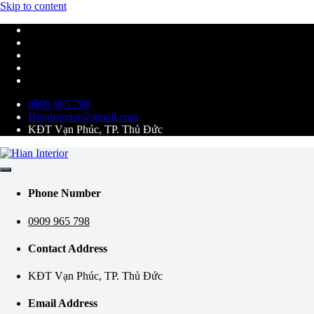
Skip to content
0909 965 798
Hianinterior@gmail.com
KĐT Vạn Phúc, TP. Thủ Đức
Kiến tạo không gian tiện nghi và hiện đại
Hian Interior
Phone Number
0909 965 798
Contact Address
KĐT Vạn Phúc, TP. Thủ Đức
Email Address