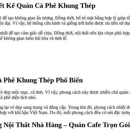
iết Kế Quán Cà Phê Khung Thép
để tạo không gian ấn tượng. Đồng thời, bố trí mặt bằng hợp lý giúp tố
ện đại. Vì vậy, hệ thống cửa kính và giếng trời luôn được ưu tiên sử dụ
hất để tạo cảm giác dễ chịu. Đồng thời, nội thất nên lựa chọn phù hợp
ể không gian luôn hài hòa và tinh tế.
à Phê Khung Thép Phổ Biến
 đẹp mộc mạc, cá tính. Vì vậy, phong cách này được nhiều chủ quán tr
à phê diện tích nhỏ.
 lại vẻ đẹp sang trọng và đẳng cấp. Trong khi đó, phong cách nhiệt đớ
hợp với khí hậu Việt Nam. Do đó, mỗi phong cách đều có nét đặc trưng
ng Nội Thất Nhà Hàng – Quán Cafe Trọn Gói