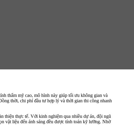
ính thẩm mỹ cao, mô hình này giúp tối ưu không gian và
ng thời, chi phí đầu tư hợp lý và thời gian thi công nhanh
n thiện thực tế. Với kinh nghiệm qua nhiều dự án, đội ngũ
ọn vật liệu đến ánh sáng đều được tính toán kỹ lưỡng. Nhờ