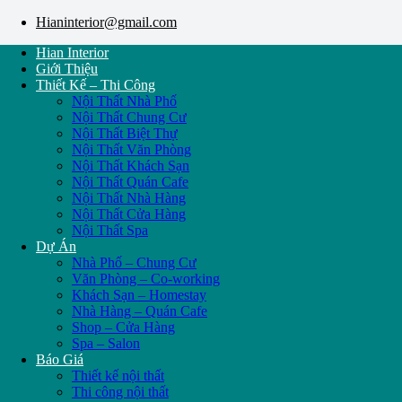
Hianinterior@gmail.com
Hian Interior
Giới Thiệu
Thiết Kế – Thi Công
Nội Thất Nhà Phố
Nội Thất Chung Cư
Nội Thất Biệt Thự
Nội Thất Văn Phòng
Nội Thất Khách Sạn
Nội Thất Quán Cafe
Nội Thất Nhà Hàng
Nội Thất Cửa Hàng
Nội Thất Spa
Dự Án
Nhà Phố – Chung Cư
Văn Phòng – Co-working
Khách Sạn – Homestay
Nhà Hàng – Quán Cafe
Shop – Cửa Hàng
Spa – Salon
Báo Giá
Thiết kế nội thất
Thi công nội thất