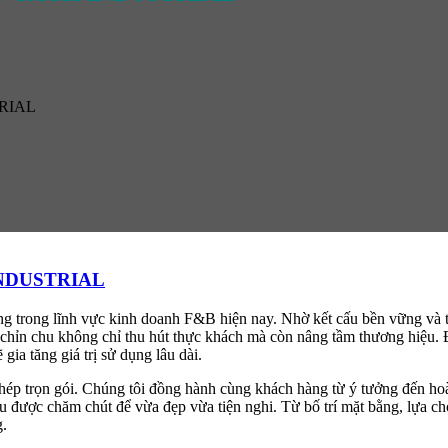
RIAL
NDUSTRIAL
 trong lĩnh vực kinh doanh F&B hiện nay. Nhờ kết cấu bền vững và t
chỉn chu không chỉ thu hút thực khách mà còn nâng tầm thương hiệu. Đồ
gia tăng giá trị sử dụng lâu dài.
thép trọn gói. Chúng tôi đồng hành cùng khách hàng từ ý tưởng đến hoà
u được chăm chút để vừa đẹp vừa tiện nghi. Từ bố trí mặt bằng, lựa ch
g.