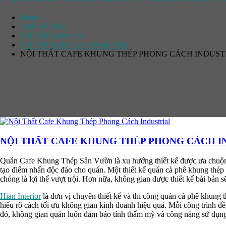
Home
Thiết Kế Mẫu
Nội Thất Quán Cafe
Nội Thất Quán Cafe Khung Thép
NỘI THẤT CAFE KHUNG THÉP PHONG CÁCH INDUST
NỘI THẤT CAFE KHUNG THÉP PHONG CÁCH I
Quán Cafe Khung Thép Sân Vườn là xu hướng thiết kế được ưa chuộng
tạo điểm nhấn độc đáo cho quán. Một thiết kế quán cà phê khung thép 
chóng là lợi thế vượt trội. Hơn nữa, không gian được thiết kế bài bản sẽ 
Hian Interior
là đơn vị chuyên thiết kế và thi công quán cà phê khung 
hiểu rõ cách tối ưu không gian kinh doanh hiệu quả. Mỗi công trình đề
đó, không gian quán luôn đảm bảo tính thẩm mỹ và công năng sử dụn