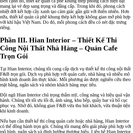
Bên cạnh đó, thiết kế quán cà phê khung thép phong cách hiện đại
mang lại vẻ đẹp sang trọng và đẳng cấp. Trong khi đó, phong cách
nhiệt đới kết hợp cây xanh tạo cảm giác gần gũi với thiên nhiên. Hơn
nữa, thiết kế quán cà phê khung thép kết hợp không gian mở phù hợp
với khí hậu Việt Nam. Do đó, mỗi phong cách đều có nét đặc trưng
riêng.
Phần III. Hian Interior – Thiết Kế Thi
Công Nội Thất Nhà Hàng – Quán Cafe
Trọn Gói
Tại Hian Interior, chúng tôi cung cấp dịch vụ thiết kế thi công nội thất
F&B trọn gói. Dịch vụ phù hợp với quán cafe, nhà hàng và nhiều mô
hình kinh doanh ẩm thực khác. Mỗi phương án được nghiên cứu theo
mặt bằng, ngân sách và nhóm khách hàng mục tiêu.
Đội ngũ Hian Interior chú trọng thẩm mỹ, công năng và hiệu quả vận
hành. Chúng tôi tối ưu lối đi, ánh sáng, khu bếp, quầy bar và bố cục
phục vụ. Nhờ đó, không gian F&B vừa thu hút khách, vừa thuận tiện
khi kinh doanh.
Nếu bạn cần thiết kế thi công quán cafe hoặc nhà hàng, Hian Interior
có thể đồng hành trọn gói. Chúng tôi mang đến giải pháp phù hợp với
mô hình, ngân sách và định hướng thương hiệu. Liên hệ Hian Interior