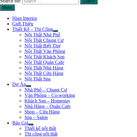
Search for:
Menu
Hian Interior
Giới Thiệu
Thiết Kế – Thi Công
Nội Thất Nhà Phố
Nội Thất Chung Cư
Nội Thất Biệt Thự
Nội Thất Văn Phòng
Nội Thất Khách Sạn
Nội Thất Quán Cafe
Nội Thất Nhà Hàng
Nội Thất Cửa Hàng
Nội Thất Spa
Dự Án
Nhà Phố – Chung Cư
Văn Phòng – Co-working
Khách Sạn – Homestay
Nhà Hàng – Quán Cafe
Shop – Cửa Hàng
Spa – Salon
Báo Giá
Thiết kế nội thất
Thi công nội thất