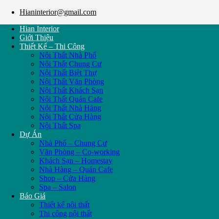
Hianinterior@gmail.com
Hian Interior
Giới Thiệu
Thiết Kế – Thi Công
Nội Thất Nhà Phố
Nội Thất Chung Cư
Nội Thất Biệt Thự
Nội Thất Văn Phòng
Nội Thất Khách Sạn
Nội Thất Quán Cafe
Nội Thất Nhà Hàng
Nội Thất Cửa Hàng
Nội Thất Spa
Dự Án
Nhà Phố – Chung Cư
Văn Phòng – Co-working
Khách Sạn – Homestay
Nhà Hàng – Quán Cafe
Shop – Cửa Hàng
Spa – Salon
Báo Giá
Thiết kế nội thất
Thi công nội thất