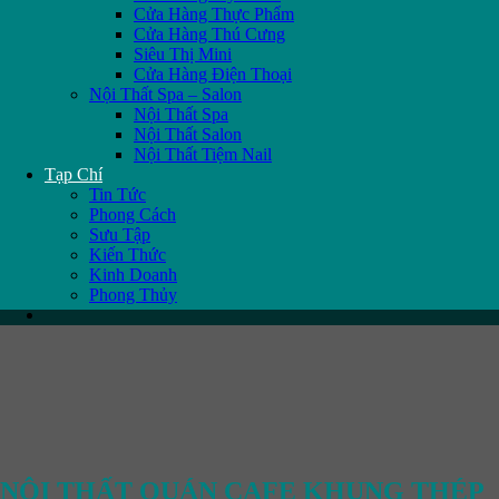
Cửa Hàng Thực Phẩm
Cửa Hàng Thú Cưng
Siêu Thị Mini
Cửa Hàng Điện Thoại
Nội Thất Spa – Salon
Nội Thất Spa
Nội Thất Salon
Nội Thất Tiệm Nail
Tạp Chí
Tin Tức
Phong Cách
Sưu Tập
Kiến Thức
Kinh Doanh
Phong Thủy
NỘI THẤT QUÁN CAFE KHUNG THÉP