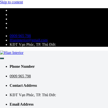
Skip to content
0909 965 798
Hianinterior@gmail.com
KĐT Vạn Phúc, TP. Thủ Đức
Kiến tạo không gian tiện nghi và hiện đại
Hian Interior
Phone Number
0909 965 798
Contact Address
KĐT Vạn Phúc, TP. Thủ Đức
Email Address