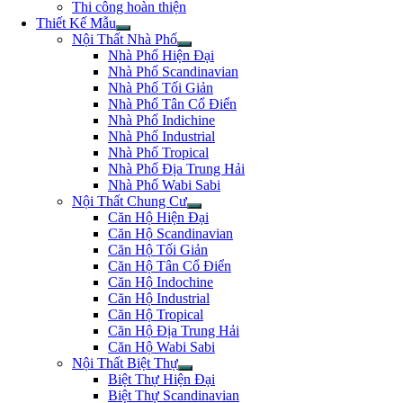
Thi công hoàn thiện
Thiết Kế Mẫu
Nội Thất Nhà Phố
Nhà Phố Hiện Đại
Nhà Phố Scandinavian
Nhà Phố Tối Giản
Nhà Phố Tân Cổ Điển
Nhà Phố Indichine
Nhà Phố Industrial
Nhà Phố Tropical
Nhà Phố Địa Trung Hải
Nhà Phố Wabi Sabi
Nội Thất Chung Cư
Căn Hộ Hiện Đại
Căn Hộ Scandinavian
Căn Hộ Tối Giản
Căn Hộ Tân Cổ Điển
Căn Hộ Indochine
Căn Hộ Industrial
Căn Hộ Tropical
Căn Hộ Địa Trung Hải
Căn Hộ Wabi Sabi
Nội Thất Biệt Thự
Biệt Thự Hiện Đại
Biệt Thự Scandinavian