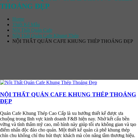
THOÁNG ĐẸP
Home
Thiết Kế Mẫu
Nội Thất Quán Cafe
Nội Thất Quán Cafe Khung Thép
NỘI THẤT QUÁN CAFE KHUNG THÉP THOÁNG ĐẸP
NỘI THẤT QUÁN CAFE KHUNG THÉP THOÁNG
ĐẸP
Quán Cafe Khung Thép Cao Cấp là xu hướng thiết kế được ưa
chuộng trong lĩnh vực kinh doanh F&B hiện nay. Nhờ kết cấu bền
vững và tính thẩm mỹ cao, mô hình này giúp tối ưu không gian và tạo
điểm nhấn độc đáo cho quán. Một thiết kế quán cà phê khung thép
chỉn chu không chỉ thu hút thực khách mà còn nâng tầm thương hiệu.