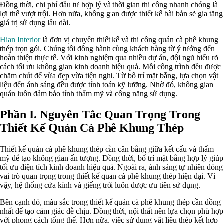
Đồng thời, chi phí đầu tư hợp lý và thời gian thi công nhanh chóng là
lợi thế vượt trội. Hơn nữa, không gian được thiết kế bài bản sẽ gia tăng
giá trị sử dụng lâu dài.
Hian Interior
là đơn vị chuyên thiết kế và thi công quán cà phê khung
thép trọn gói. Chúng tôi đồng hành cùng khách hàng từ ý tưởng đến
hoàn thiện thực tế. Với kinh nghiệm qua nhiều dự án, đội ngũ hiểu rõ
cách tối ưu không gian kinh doanh hiệu quả. Mỗi công trình đều được
chăm chút để vừa đẹp vừa tiện nghi. Từ bố trí mặt bằng, lựa chọn vật
liệu đến ánh sáng đều được tính toán kỹ lưỡng. Nhờ đó, không gian
quán luôn đảm bảo tính thẩm mỹ và công năng sử dụng.
Phần I. Nguyên Tắc Quan Trọng Trong
Thiết Kế Quán Cà Phê Khung Thép
Thiết kế quán cà phê khung thép cần cân bằng giữa kết cấu và thẩm
mỹ để tạo không gian ấn tượng. Đồng thời, bố trí mặt bằng hợp lý giúp
tối ưu diện tích kinh doanh hiệu quả. Ngoài ra, ánh sáng tự nhiên đóng
vai trò quan trọng trong thiết kế quán cà phê khung thép hiện đại. Vì
vậy, hệ thống cửa kính và giếng trời luôn được ưu tiên sử dụng.
Bên cạnh đó, màu sắc trong thiết kế quán cà phê khung thép cần đồng
nhất để tạo cảm giác dễ chịu. Đồng thời, nội thất nên lựa chọn phù hợp
với phong cách tổng thể. Hơn nữa, việc sử dụng vật liệu thép kết hợp