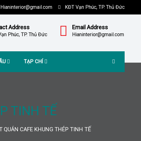
Hianinterior@gmail.com
KĐT Vạn Phúc, TP. Thủ Đức
act Address
Email Address
ạn Phúc, TP. Thủ Đức
Hianinterior@gmail.com
MẪU
TẠP CHÍ
P TINH TẾ
T QUÁN CAFE KHUNG THÉP TINH TẾ