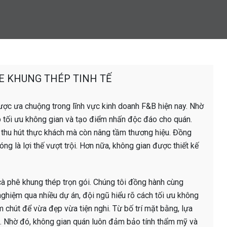
E KHUNG THÉP TINH TẾ
ợc ưa chuộng trong lĩnh vực kinh doanh F&B hiện nay. Nhờ
p tối ưu không gian và tạo điểm nhấn độc đáo cho quán.
ỉ thu hút thực khách mà còn nâng tầm thương hiệu. Đồng
hóng là lợi thế vượt trội. Hơn nữa, không gian được thiết kế
 cà phê khung thép trọn gói. Chúng tôi đồng hành cùng
nghiệm qua nhiều dự án, đội ngũ hiểu rõ cách tối ưu không
 chút để vừa đẹp vừa tiện nghi. Từ bố trí mặt bằng, lựa
g. Nhờ đó, không gian quán luôn đảm bảo tính thẩm mỹ và