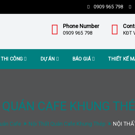
0909 965 798
Phone Number
Cont
0909 965 798
KĐT V
– THI CÔNG
DỰ ÁN
BÁO GIÁ
THIẾT KẾ 
 QUÁN CAFE KHUNG THÉ
Quán Cafe
Nội Thất Quán Cafe Khung Thép
NỘI THẤ