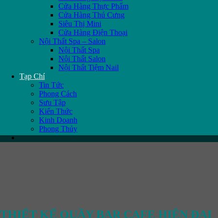
Cửa Hàng Thực Phẩm
Cửa Hàng Thú Cưng
Siêu Thị Mini
Cửa Hàng Điện Thoại
Nội Thất Spa – Salon
Nội Thất Spa
Nội Thất Salon
Nội Thất Tiệm Nail
Tạp Chí
Tin Tức
Phong Cách
Sưu Tập
Kiến Thức
Kinh Doanh
Phong Thủy
THIẾT KẾ QUẦY BAR CAFE HIỆN ĐẠI