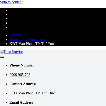
Skip to content
0909 965 798
Hianinterior@gmail.com
KĐT Vạn Phúc, TP. Thủ Đức
Kiến tạo không gian tiện nghi và hiện đại
Hian Interior
Phone Number
0909 965 798
Contact Address
KĐT Vạn Phúc, TP. Thủ Đức
Email Address