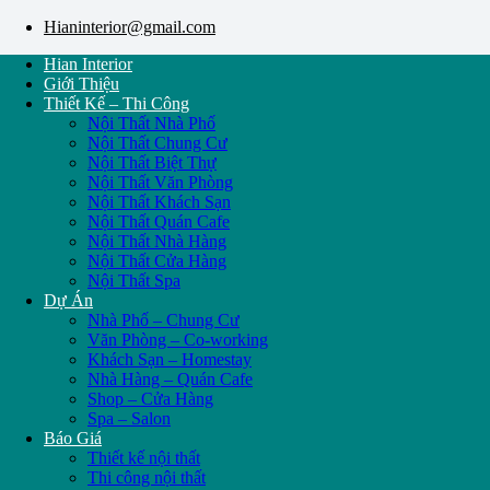
Hianinterior@gmail.com
Hian Interior
Giới Thiệu
Thiết Kế – Thi Công
Nội Thất Nhà Phố
Nội Thất Chung Cư
Nội Thất Biệt Thự
Nội Thất Văn Phòng
Nội Thất Khách Sạn
Nội Thất Quán Cafe
Nội Thất Nhà Hàng
Nội Thất Cửa Hàng
Nội Thất Spa
Dự Án
Nhà Phố – Chung Cư
Văn Phòng – Co-working
Khách Sạn – Homestay
Nhà Hàng – Quán Cafe
Shop – Cửa Hàng
Spa – Salon
Báo Giá
Thiết kế nội thất
Thi công nội thất