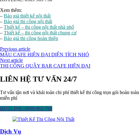
Xem thêm:
–
Báo giá thiết kế nội thất
–
Báo giá thi công nội thất
–
Thiết kế – thi công nội thất nhà phố
–
Thiết kế – thi công nội thất chung cư
–
Báo giá thi công hoàn thiện
Previous article
MẪU CAFE HIỆN ĐẠI DIỆN TÍCH NHỎ
Next article
THI CÔNG QUẦY BAR CAFE HIỆN ĐẠI
LIÊN HỆ TƯ VẤN 24/7
Tư vấn tận nơi và khái toán chi phí thiết kế thi công trọn gói hoàn toàn
miễn phí
HOTLINE: 0909 965 798
Dịch Vụ