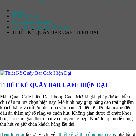
Home
Thiết Kế Mẫu
Nội Thất Quán Cafe
Nội Thất Quán Cafe Hiện Đại
THIẾT KẾ QUẦY BAR CAFE HIỆN ĐẠI
THIẾT KẾ QUẦY BAR CAFE HIỆN ĐẠI
Mẫu Quán Cafe Hiện Đại Phong Cách Mới là giải pháp được nhiều
chủ đầu tư lựa chọn hiện nay. Mô hình này giúp nâng cao trải nghiệm
khách hàng và tối ưu hiệu quả vận hành. Thiết kế hiện đại mang đến
dấu ấn thẩm mỹ rõ ràng và cuốn hút. Không gian được tổ chức khoa
học, tạo cảm giác thoải mái và chuyên nghiệp. Nhờ đó, quán dễ dàng
thu hút và giữ chân khách hàng lâu dài.
Hian Interior
là đơn vị chuyên
thiết kế và
thi công quán cafe
, nhà hàng