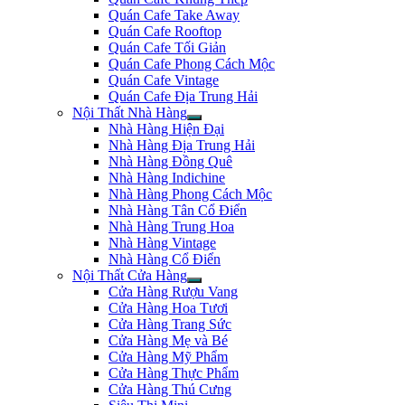
Quán Cafe Take Away
Quán Cafe Rooftop
Quán Cafe Tối Giản
Quán Cafe Phong Cách Mộc
Quán Cafe Vintage
Quán Cafe Địa Trung Hải
Nội Thất Nhà Hàng
Nhà Hàng Hiện Đại
Nhà Hàng Địa Trung Hải
Nhà Hàng Đồng Quê
Nhà Hàng Indichine
Nhà Hàng Phong Cách Mộc
Nhà Hàng Tân Cổ Điển
Nhà Hàng Trung Hoa
Nhà Hàng Vintage
Nhà Hàng Cổ Điển
Nội Thất Cửa Hàng
Cửa Hàng Rượu Vang
Cửa Hàng Hoa Tươi
Cửa Hàng Trang Sức
Cửa Hàng Mẹ và Bé
Cửa Hàng Mỹ Phẩm
Cửa Hàng Thực Phẩm
Cửa Hàng Thú Cưng