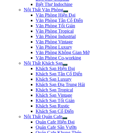
Biệt Thự Indochine
Nội Thất Văn Phòng
Văn Phòng Hiện Đại
Văn Phòng Tân Cổ Điển
Văn Phòng Tối Giản
Văn Phòng Tropical
Văn Phòng Industrial
Văn Phòng Vintage
Văn Phòng Luxury
Văn Phòng Không Gian Mở
Văn Phòng Co-working
Nội Thất Khách Sạn
Khách Sạn Hiện Đại
Khách Sạn Tân Cổ Điển
Khách Sạn Luxury
Khách Sạn Địa Trung Hải
Khách Sạn Tropical
Khách Sạn Vintage
Khách Sạn Tối Giản
Khách Sạn Rustic
Khách Sạn Cổ Điển
Nội Thất Quán Cafe
Quán Cafe Hiện Đại
Quán Cafe Sân Vườn
Quán Cafe Khung Thép