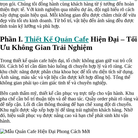
trọn gói. Chúng tôi đồng hành cùng khách hàng từ ý tưởng đến hoàn
thiện thực tế. Với kinh nghiệm qua nhiều dự án, đội ngũ hiểu rõ cách
xây dựng quán hiệu quả. Mỗi không gian đều được chăm chút để vừa
đẹp vừa tối ưu kinh doanh. Từ bố trí, vật liệu đến ánh sáng đều được
tính toán kỹ lưỡng và phù hợp.
Phần I.
Thiết Kế Quán Cafe
Hiện Đại – Tối
Ưu Không Gian Trải Nghiệm
Trong thiết kế quán cafe hiện đại, tổ chức không gian giữ vai trò cốt
lõi. Cách bố trí cần đảm bảo luồng di chuyển hợp lý và rõ ràng. Các
khu chức năng được phân chia khoa học để tối ưu diện tích sử dụng.
Ánh sáng, màu sắc và vật liệu cần được kết hợp đồng bộ. Tổng thể
không gian phải tạo cảm giác tinh tế và chuyên nghiệp.
Bên cạnh thẩm mỹ, thiết kế cần phục vụ trực tiếp cho vận hành. Khu
pha chế cần bố trí thuận tiện và dễ thao tác. Quầy order phải rõ ràng và
dễ tiếp cận. Lối đi cần thông thoáng để hạn chế xung đột di chuyển.
Khu ngồi được sắp xếp hợp lý để tăng trải nghiệm khách hàng. Nhờ
đó, hiệu suất phục vụ được nâng cao và hạn chế phát sinh khi vận
hành.