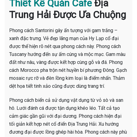
Thiết Kế Quán Cafe
Địa
Trung Hải Được Ưa Chuộng
Phong cách Santorini gây ấn tượng với gam trắng –
xanh đặc trưng. Vẻ đẹp lãng mạn của Hy Lạp cổ đại
được thể hiện rõ nét qua phong cách này. Phong cách
Tuscany hướng đến sự ấm cúng và mộc mạc. Gam màu
đất như nâu, vàng được kết hợp cùng gỗ và đá. Phong
cách Morocco pha trộn nét huyền bí phương Đông. Gạch
mosaic rực rỡ và đèn lồng kim loại là điểm nhấn. Thảm
dệt họa tiết tinh xảo cũng được dùng trang trí.
Phong cách biển cả sử dụng vật dụng từ vỏ sò và san
hô. Lưới đánh cá được tận dụng khéo léo. Tất cả tạo
cảm giác gần gũi với đại dương. Phong cách hiện đại
tối giản kết hợp nét cổ điển Địa Trung Hải. Xu hướng
đương đại được lồng ghép hài hòa. Phong cách này phù