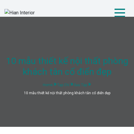
Skip
to
content
Hian Interior
Kiến tạo không gian tiện nghi và hiện đại
10 mẫu thiết kế nội thất phòng
khách tân cổ điển đẹp
Home
Tạp Chí
Sưu Tập
10 mẫu thiết kế nội thất phòng khách tân cổ điển đẹp