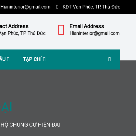
Hianinterior@gmail.com
KĐT Vạn Phúc, TP. Thủ Đức
act Address
Email Address
ạn Phúc, TP. Thủ Đức
Hianinterior@gmail.com
MẪU
TẠP CHÍ
ẠI
 HỘ CHUNG CƯ HIỆN ĐẠI