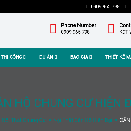
0909 965 798
Phone Number
Cont
0909 965 798
KĐT V
– THI CÔNG
DỰ ÁN
BÁO GIÁ
THIẾT KẾ 
ĂN HỘ CHUNG CƯ HIỆN Đ
Nội Thất Chung Cư
Nội Thất Căn Hộ Hiện Đại
CĂN