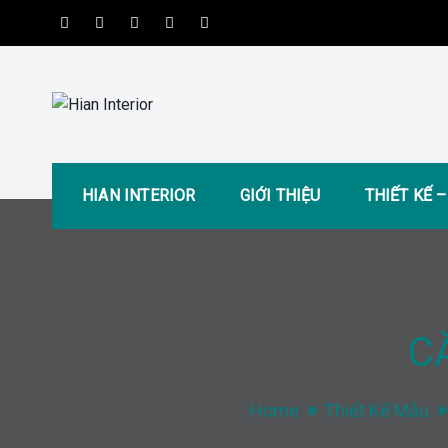
Skip
to
content
Hian Interior
Kiến tạo không gian tiện nghi và hiện đại
HIAN INTERIOR
GIỚI THIỆU
THIẾT KẾ 
C
Home
Thiết Kế Mẫu