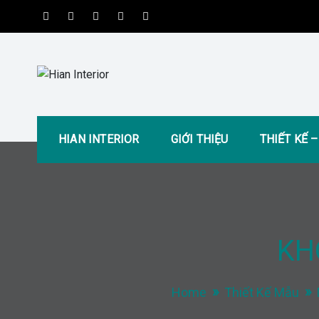
Skip
to
content
Hian Interior
Kiến tạo không gian tiện nghi và hiện đại
HIAN INTERIOR
GIỚI THIỆU
THIẾT KẾ 
KH
Home
Thiết Kế Mẫu