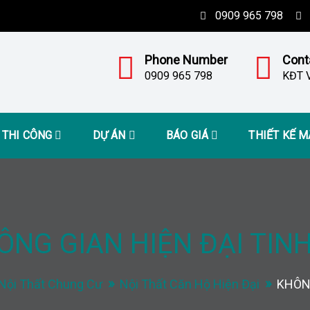
0909 965 798
Phone Number
Cont
0909 965 798
KĐT V
– THI CÔNG
DỰ ÁN
BÁO GIÁ
THIẾT KẾ 
ÔNG GIAN HIỆN ĐẠI TINH
Nội Thất Chung Cư
Nội Thất Căn Hộ Hiện Đại
KHÔNG