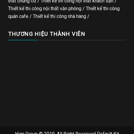
thất chung cư / Thiết kế thi công nội thất khách sạn /
Thiết kế thi công nội thất văn phòng /
Thiết kế thi công
quán cafe
/
Thiết kế thi công nhà hàng
/
THƯƠNG HIỆU THÀNH VIÊN
Hian Group © 2019. All Right Reserved
Default Kit