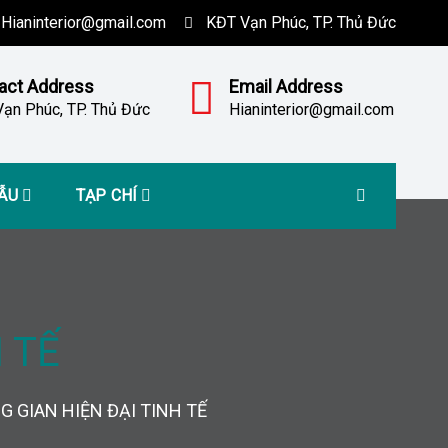
Hianinterior@gmail.com
KĐT Vạn Phúc, TP. Thủ Đức
act Address
Email Address
ạn Phúc, TP. Thủ Đức
Hianinterior@gmail.com
MẪU
TẠP CHÍ
 TẾ
 GIAN HIỆN ĐẠI TINH TẾ