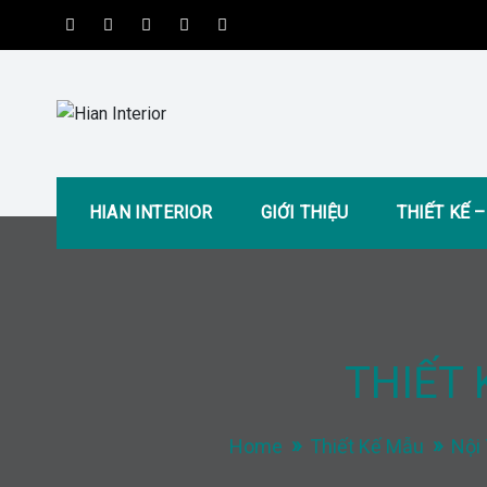
Skip
to
content
Hian Interior
Kiến tạo không gian tiện nghi và hiện đại
HIAN INTERIOR
GIỚI THIỆU
THIẾT KẾ 
THIẾT 
Home
Thiết Kế Mẫu
Nội