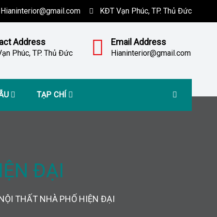
Hianinterior@gmail.com
KĐT Vạn Phúc, TP. Thủ Đức
act Address
Email Address
ạn Phúc, TP. Thủ Đức
Hianinterior@gmail.com
MẪU
TẠP CHÍ
IỆN ĐẠI
 NỘI THẤT NHÀ PHỐ HIỆN ĐẠI