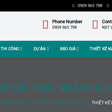
0909 965 798
Phone Number
Cont
0909 965 798
KĐT V
– THI CÔNG
DỰ ÁN
BÁO GIÁ
THIẾT KẾ 
KẾ NỘI THẤT NHÀ PHỐ H
 Thất Nhà Phố
Nội Thất Nhà Phố Hiện Đại
THIẾT KẾ