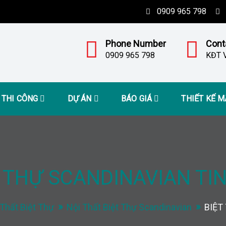
0909 965 798
Phone Number
Cont
0909 965 798
KĐT V
– THI CÔNG
DỰ ÁN
BÁO GIÁ
THIẾT KẾ 
 THỰ SCANDINAVIAN TI
 Thất Biệt Thự
Nội Thất Biệt Thự Scandinavian
BIỆT