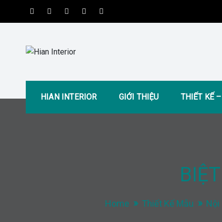
Skip
to
content
Hian Interior
Kiến tạo không gian tiện nghi và hiện đại
HIAN INTERIOR
GIỚI THIỆU
THIẾT KẾ 
BIỆT
Home
Thiết Kế Mẫu
Nội