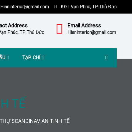
Hianinterior@gmail.com
KĐT Vạn Phúc, TP. Thủ Đức
act Address
Email Address
ạn Phúc, TP. Thủ Đức
Hianinterior@gmail.com
MẪU
TẠP CHÍ
NH TẾ
 THỰ SCANDINAVIAN TINH TẾ