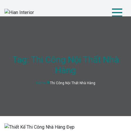
Skip
to
content
Hian Interior
Kiến tạo không gian tiện nghi và hiện đại
Tag:
Thi Công Nội Thất Nhà
Hàng
Home
Thi Công Nội Thất Nhà Hàng