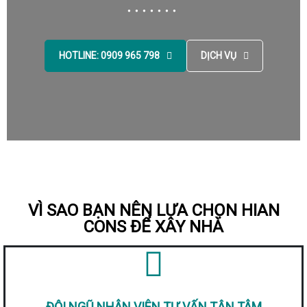
HOTLINE: 0909 965 798
DỊCH VỤ
VÌ SAO BẠN NÊN LỰA CHỌN HIAN
CONS ĐỂ XÂY NHÀ
ĐỘI NGŨ NHÂN VIÊN TƯ VẤN TẬN TÂM